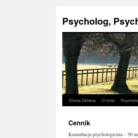
Psycholog, Psyc
Strona Główna
O mnie
Psychote
Przejdź
do
Cennik
treści
Konsultacja psychologiczna – 50 mi