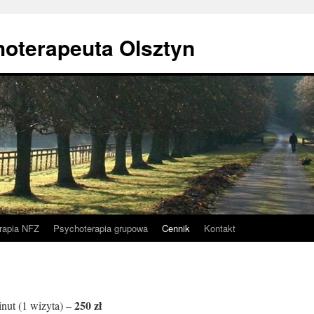
hoterapeuta Olsztyn
rapia NFZ
Psychoterapia grupowa
Cennik
Kontakt
250 zł
nut (1 wizyta) –